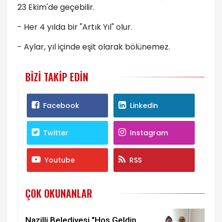
23 Ekim'de geçebilir.
- Her 4 yılda bir "Artık Yıl" olur.
- Aylar, yıl içinde eşit olarak bölünemez.
BIZI TAKIP EDIN
Facebook
Linkedin
Twitter
Instagram
Youtube
RSS
ÇOK OKUNANLAR
Nazilli Belediyesi "Hoş Geldin