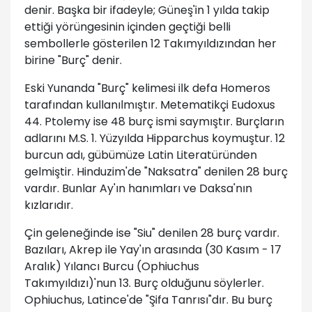
denir. Başka bir ifadeyle; Güneş'in 1 yılda takip
ettiği yörüngesinin içinden geçtiği belli
sembollerle gösterilen 12 Takımyıldızından her
birine "Burç" denir.
Eski Yunanda "Burç" kelimesi ilk defa Homeros
tarafından kullanılmıştır. Metematikçi Eudoxus
44. Ptolemy ise 48 burç ismi saymıştır. Burçların
adlarını M.S. 1. Yüzyılda Hipparchus koymuştur. 12
burcun adı, gübümüze Latin Literatüründen
gelmiştir. Hinduzim'de "Naksatra" denilen 28 burç
vardır. Bunlar Ay'ın hanımları ve Daksa'nın
kızlarıdır.
Çin geleneğinde ise "Siu" denilen 28 burç vardır.
Bazıları, Akrep ile Yay'ın arasında (30 Kasım - 17
Aralık) Yılancı Burcu (Ophiuchus
Takımyıldızı)'nun 13. Burç olduğunu söylerler.
Ophiuchus, Latince'de "Şifa Tanrısı"dır. Bu burç