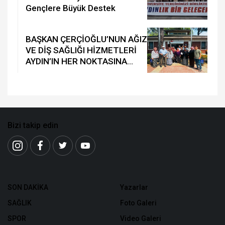
Gençlere Büyük Destek
BAŞKAN ÇERÇİOĞLU’NUN AĞIZ
VE DİŞ SAĞLIĞI HİZMETLERİ
AYDIN’IN HER NOKTASINA
ULAŞIYOR
Bizi takip edin
SON DAKİKA
Yazarlar
SAĞLIK
Foto Galeri
SPOR
Video Galeri