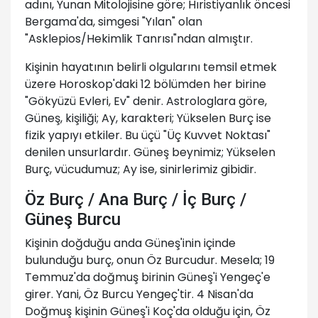
adını, Yunan Mitolojisine göre; Hıristiyanlık öncesi
Bergama'da, simgesi "Yılan" olan
"Asklepios/Hekimlik Tanrısı"ndan almıştır.
Kişinin hayatının belirli olgularını temsil etmek
üzere Horoskop'daki 12 bölümden her birine
"Gökyüzü Evleri, Ev" denir. Astrologlara göre,
Güneş, kişiliği; Ay, karakteri; Yükselen Burç ise
fizik yapıyı etkiler. Bu üçü "Üç Kuvvet Noktası"
denilen unsurlardır. Güneş beynimiz; Yükselen
Burç, vücudumuz; Ay ise, sinirlerimiz gibidir.
Öz Burç / Ana Burç / İç Burç /
Güneş Burcu
Kişinin doğduğu anda Güneş'inin içinde
bulunduğu burç, onun Öz Burcudur. Mesela; 19
Temmuz'da doğmuş birinin Güneş'i Yengeç'e
girer. Yani, Öz Burcu Yengeç'tir. 4 Nisan'da
Doğmuş kişinin Güneş'i Koç'da olduğu için, Öz