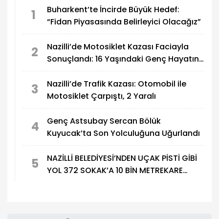
Buharkent’te İncirde Büyük Hedef:
1
“Fidan Piyasasında Belirleyici Olacağız”
Nazilli’de Motosiklet Kazası Faciayla
2
Sonuçlandı: 16 Yaşındaki Genç Hayatını
Kaybetti
Nazilli’de Trafik Kazası: Otomobil ile
3
Motosiklet Çarpıştı, 2 Yaralı
Genç Astsubay Sercan Bölük
4
Kuyucak’ta Son Yolculuğuna Uğurlandı
NAZİLLİ BELEDİYESİ’NDEN UÇAK PİSTİ GİBİ
5
YOL 372 SOKAK’A 10 BİN METREKARE
ASFALT