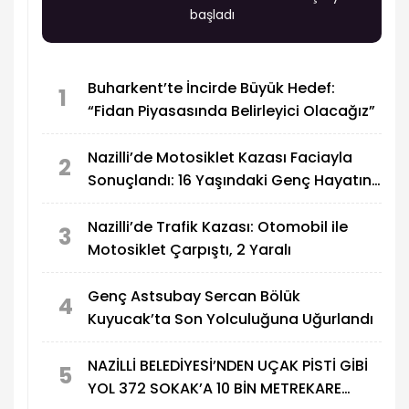
başladı
Buharkent’te İncirde Büyük Hedef:
1
“Fidan Piyasasında Belirleyici Olacağız”
Nazilli’de Motosiklet Kazası Faciayla
2
Sonuçlandı: 16 Yaşındaki Genç Hayatını
Kaybetti
Nazilli’de Trafik Kazası: Otomobil ile
3
Motosiklet Çarpıştı, 2 Yaralı
Genç Astsubay Sercan Bölük
4
Kuyucak’ta Son Yolculuğuna Uğurlandı
NAZİLLİ BELEDİYESİ’NDEN UÇAK PİSTİ GİBİ
5
YOL 372 SOKAK’A 10 BİN METREKARE