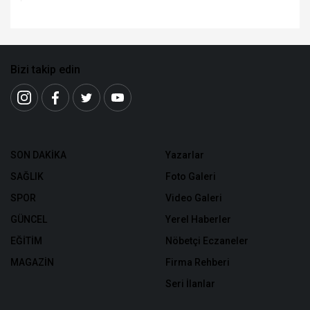
ASFALT
Bizi takip edin
SON DAKİKA
Yazarlar
SAĞLIK
Foto Galeri
SPOR
Video Galeri
GÜNCEL
Yerel Haberler
EĞİTİM
Nöbetçi Eczaneler
MAGAZİN
Firma Rehberi
Seri İlanlar