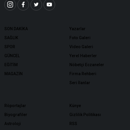
SON DAKİKA
Yazarlar
SAĞLIK
Foto Galeri
SPOR
Video Galeri
GÜNCEL
Yerel Haberler
EĞİTİM
Nöbetçi Eczaneler
MAGAZİN
Firma Rehberi
Seri İlanlar
Röportajlar
Künye
Biyografiler
Gizlilik Politikası
Astroloji
RSS