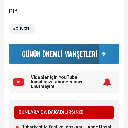
iHA
#GÜNCEL
GÜNÜN ÖNEMLİ MANŞETLERİ
Videolar için YouTube
kanalımıza
abone olmayı
unutmayın!
BUNLARA DA BAKABİLİRSİNİZ
Buharkent’te festival coşkusu Hande Ünsal