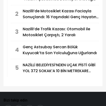
Nazilli’de Motosiklet Kazası Faciayla
2
Sonuçlandı: 16 Yaşındaki Genç Hayatını
Kaybetti
Nazilli’de Trafik Kazası: Otomobil ile
3
Motosiklet Çarpıştı, 2 Yaralı
Genç Astsubay Sercan Bölük
4
Kuyucak’ta Son Yolculuğuna Uğurlandı
NAZİLLİ BELEDİYESİ’NDEN UÇAK PİSTİ GİBİ
5
YOL 372 SOKAK’A 10 BİN METREKARE
ASFALT
Bizi takip edin