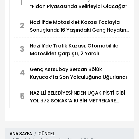
1
“Fidan Piyasasında Belirleyici Olacağız”
Nazilli’de Motosiklet Kazası Faciayla
2
Sonuçlandı: 16 Yaşındaki Genç Hayatını
Kaybetti
Nazilli’de Trafik Kazası: Otomobil ile
3
Motosiklet Çarpıştı, 2 Yaralı
Genç Astsubay Sercan Bölük
4
Kuyucak’ta Son Yolculuğuna Uğurlandı
NAZİLLİ BELEDİYESİ’NDEN UÇAK PİSTİ GİBİ
5
YOL 372 SOKAK’A 10 BİN METREKARE
ASFALT
ANA SAYFA
GÜNCEL