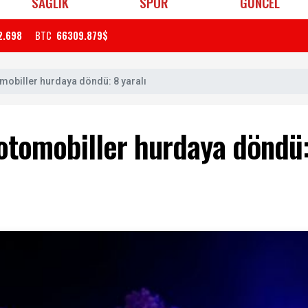
SAĞLIK
SPOR
GÜNCEL
2.698
BTC
66309.879$
omobiller hurdaya döndü: 8 yaralı
 otomobiller hurdaya döndü: