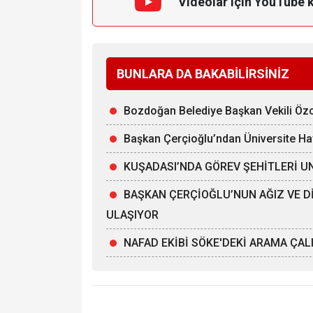
Videolar için YouTube 
BUNLARA DA BAKABİLİRSİNİZ
Bozdoğan Belediye Başkan Vekili Özca
Başkan Çerçioğlu’ndan Üniversite Ha
KUŞADASI’NDA GÖREV ŞEHİTLERİ 
BAŞKAN ÇERÇİOĞLU’NUN AĞIZ VE Dİ
ULAŞIYOR
NAFAD EKİBİ SÖKE'DEKİ ARAMA ÇA