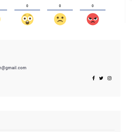
0
0
0
rim@gmail.com