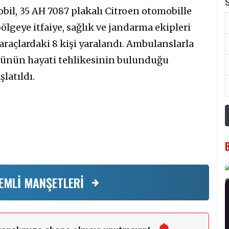
S
obil, 35 AH 7087 plakalı Citroen otomobille
bölgeye itfaiye, sağlık ve jandarma ekipleri
raçlardaki 8 kişi yaralandı. Ambulanslarla
3'ünün hayati tehlikesinin bulunduğu
şlatıldı.
EMLİ MANŞETLERİ