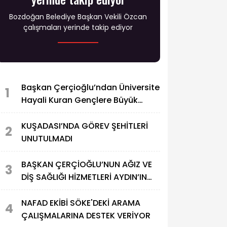
Bozdoğan Belediye Başkan Vekili Özcan
çalışmaları yerinde takip ediyor
Başkan Çerçioğlu’ndan Üniversite
1
Hayali Kuran Gençlere Büyük
Destek
KUŞADASI’NDA GÖREV ŞEHİTLERİ
2
UNUTULMADI
BAŞKAN ÇERÇİOĞLU’NUN AĞIZ VE
3
DİŞ SAĞLIĞI HİZMETLERİ AYDIN’IN
HER NOKTASINA ULAŞIYOR
NAFAD EKİBİ SÖKE'DEKİ ARAMA
4
ÇALIŞMALARINA DESTEK VERİYOR