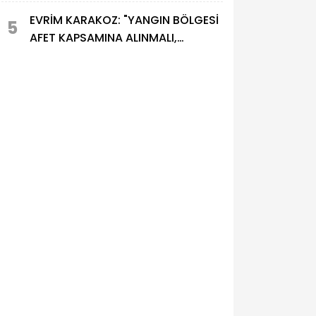
EVRİM KARAKOZ: "YANGIN BÖLGESİ
5
AFET KAPSAMINA ALINMALI,
ZARARLAR EKSİKSİZ KARŞILANMALI”