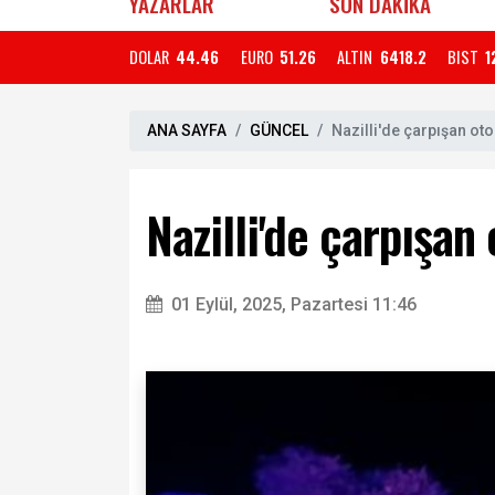
YAZARLAR
SON DAKİKA
DOLAR
44.46
EURO
51.26
ALTIN
6418.2
BIST
1
ANA SAYFA
GÜNCEL
Nazilli'de çarpışan ot
Nazilli'de çarpışan
01 Eylül, 2025, Pazartesi 11:46