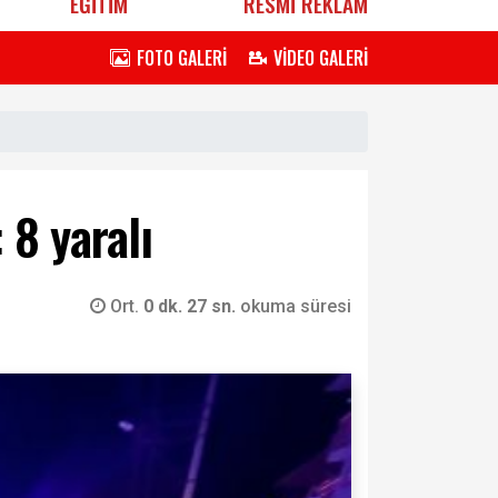
EĞİTİM
RESMİ REKLAM
FOTO GALERİ
VİDEO GALERİ
 8 yaralı
Ort.
0 dk. 27 sn.
okuma süresi