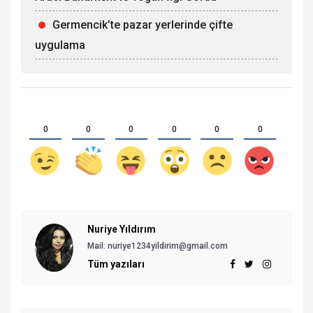
Germencik’te pazar yerlerinde çifte
uygulama
0
0
0
0
0
0
Nuriye Yıldırım
Mail: nuriye1234yildirim@gmail.com
Tüm yazıları