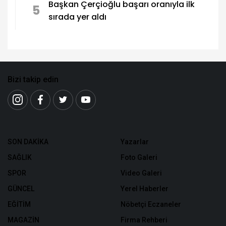
Başkan Çerçioğlu başarı oranıyla ilk
5
sırada yer aldı
Bizi takip edin
SON DAKİKA
Yazarlar
SAĞLIK
Foto Galeri
SPOR
Video Galeri
GÜNCEL
Yerel Haberler
EĞİTİM
Nöbetçi Eczaneler
MAGAZİN
Firma Rehberi