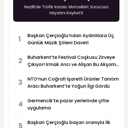
Nazilli’de Trafik Kazası: Motosiklet Sürücüsü
Hayatını Kaybetti
Başkan Çerçioğlu’ndan Aydınlılara Üç
1
Günlük Müzik Şöleni Daveti
Buharkent’te Festival Coşkusu Zirveye
2
Çıkıyor! Irmak Arıcı ve Alişan Bu Akşam
Sahne Alacak
NTO’nun Coğrafi İşaretli Ürünler Tanıtım
3
Aracı Buharkent’te Yoğun İlgi Gördü
Germencik’te pazar yerlerinde çifte
4
uygulama
Başkan Çerçioğlu başarı oranıyla ilk
5