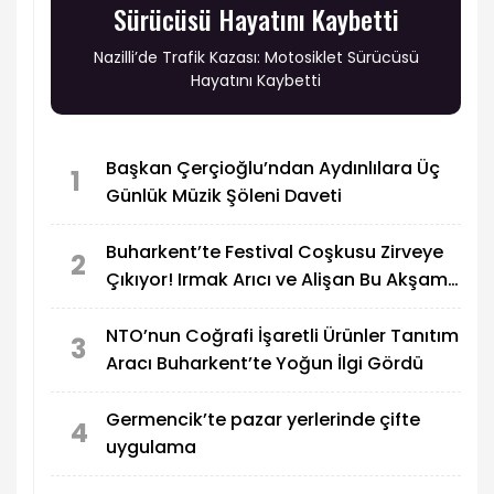
Sürücüsü Hayatını Kaybetti
Nazilli’de Trafik Kazası: Motosiklet Sürücüsü
Hayatını Kaybetti
Başkan Çerçioğlu’ndan Aydınlılara Üç
1
Günlük Müzik Şöleni Daveti
Buharkent’te Festival Coşkusu Zirveye
2
Çıkıyor! Irmak Arıcı ve Alişan Bu Akşam
Sahne Alacak
NTO’nun Coğrafi İşaretli Ürünler Tanıtım
3
Aracı Buharkent’te Yoğun İlgi Gördü
Germencik’te pazar yerlerinde çifte
4
uygulama