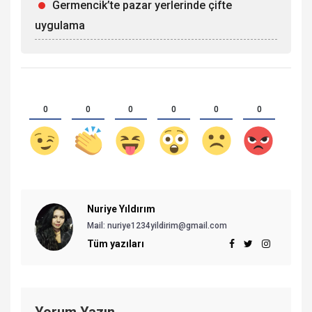
Germencik’te pazar yerlerinde çifte
uygulama
0
0
0
0
0
0
Nuriye Yıldırım
Mail:
nuriye1234yildirim@gmail.com
Tüm yazıları
Yorum Yazın