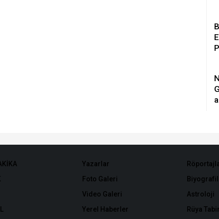
B
E
P
Ç
N
G
a
d
AKİKA
Yazarlar
Röportajl
K
Foto Galeri
Biyografil
Video Galeri
Astroloji
L
Yerel Haberler
Rüya Tabir