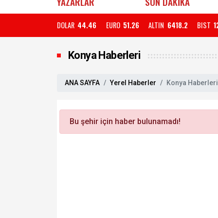
YAZARLAR
SON DAKİKA
DOLAR
44.46
EURO
51.26
ALTIN
6418.2
BIST
1
Konya Haberleri
ANA SAYFA
Yerel Haberler
Konya Haberleri
Bu şehir için haber bulunamadı!