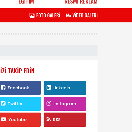
EĞİTİM
RESMİ REKLAM
FOTO GALERİ
VİDEO GALERİ
IZI TAKIP EDIN
Facebook
Linkedin
Twitter
Instagram
Youtube
RSS