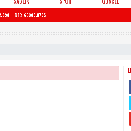
SAĞLIK
SPOR
GÜNCEL
2.698
BTC
66309.879$
B