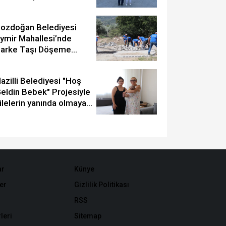
ozdoğan Belediyesi
ymir Mahallesi’nde
arke Taşı Döşeme
alışması Tamamlandı
azilli Belediyesi "Hoş
eldin Bebek" Projesiyle
ilelerin yanında olmaya
evam ediyor
ar
Künye
er
Gizlilik Politikası
RSS
leri
Sitemap