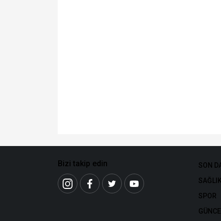
Bizi takip edin
SON D
SAĞLI
SPOR
GÜNCE