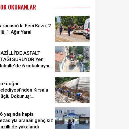
ÇOK OKUNANLAR
aracasu’da Feci Kaza: 2
lü, 1 Ağır Yaralı
AZİLLİ'DE ASFALT
TAĞI SÜRÜYOR Yeni
ahalle'de 6 sokak aynı
nda yenileniyor
Bozdoğan
elediyesi’nden Kırsala
üçlü Dokunuş:
arabağlar’da Taş Duvar
amamlandı
6 yaşında hapis
ezasıyla aranan genç kız
azilli'de yakalandı