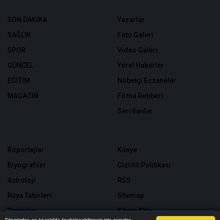
SON DAKİKA
Yazarlar
SAĞLIK
Foto Galeri
SPOR
Video Galeri
GÜNCEL
Yerel Haberler
EĞİTİM
Nöbetçi Eczaneler
MAGAZİN
Firma Rehberi
Seri İlanlar
Röportajlar
Künye
Biyografiler
Gizlilik Politikası
Astroloji
RSS
Rüya Tabirleri
Sitemap
Taziyeler
Sitene Ekle
Sitemizden en iyi şekilde faydalanabilmeniz için çerezler