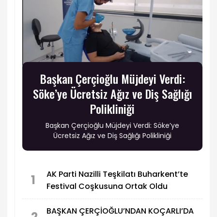
Başkan Çerçioğlu Müjdeyi Verdi:
Söke’ye Ücretsiz Ağız ve Diş Sağlığı
Polikliniği
Başkan Çerçioğlu Müjdeyi Verdi: Söke’ye
Ücretsiz Ağız ve Diş Sağlığı Polikliniği
AK Parti Nazilli Teşkilatı Buharkent’te
1
Festival Coşkusuna Ortak Oldu
BAŞKAN ÇERÇİOĞLU’NDAN KOÇARLI’DA
2