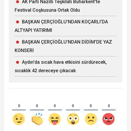
AK Parti Nazilli Teşkilatı Buharkent’te
Festival Coşkusuna Ortak Oldu
BAŞKAN ÇERÇİOĞLU’NDAN KOÇARLI’DA
ALTYAPI YATIRIMI
BAŞKAN ÇERÇİOĞLU’NDAN DİDİM’DE YAZ
KONSERİ
Aydın'da sıcak hava etkisini sürdürecek,
sıcaklık 42 dereceye çıkacak
0
0
0
0
0
0