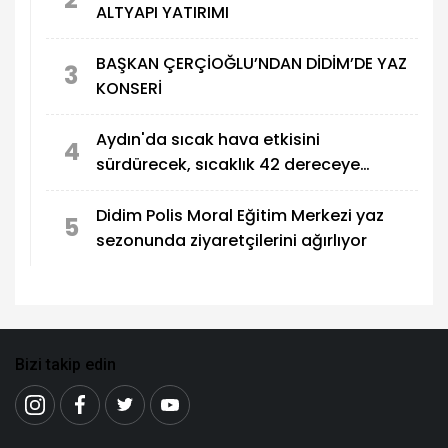
ALTYAPI YATIRIMI
BAŞKAN ÇERÇİOĞLU’NDAN DİDİM’DE YAZ
3
KONSERİ
Aydın'da sıcak hava etkisini
4
sürdürecek, sıcaklık 42 dereceye
çıkacak
Didim Polis Moral Eğitim Merkezi yaz
5
sezonunda ziyaretçilerini ağırlıyor
Bizi takip edin