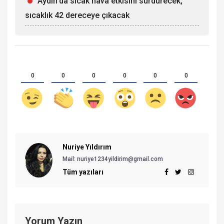
Aydın'da sıcak hava etkisini sürdürecek,
sıcaklık 42 dereceye çıkacak
0
0
0
0
0
0
Nuriye Yıldırım
Mail:
nuriye1234yildirim@gmail.com
Tüm yazıları
Yorum Yazın