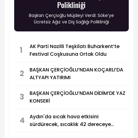
Polikliniği
Başkan Çerçioğlu Müjdeyi Verdi: Söke’ye
Ücretsiz Ağız ve Diş Sağlığı Polikliniği
AK Parti Nazilli Teşkilatı Buharkent’te
1
Festival Coşkusuna Ortak Oldu
BAŞKAN ÇERÇİOĞLU’NDAN KOÇARLI’DA
2
ALTYAPI YATIRIMI
BAŞKAN ÇERÇİOĞLU’NDAN DİDİM’DE YAZ
3
KONSERİ
Aydın'da sıcak hava etkisini
4
sürdürecek, sıcaklık 42 dereceye
çıkacak