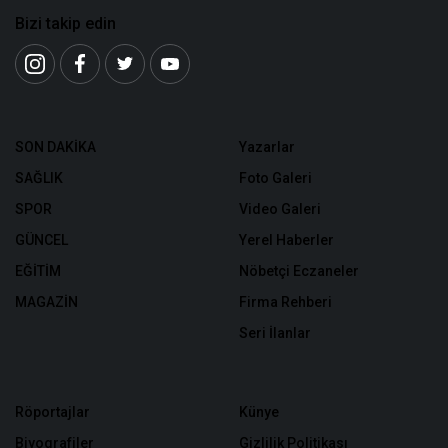
Bizi takip edin
SON DAKİKA
Yazarlar
SAĞLIK
Foto Galeri
SPOR
Video Galeri
GÜNCEL
Yerel Haberler
EĞİTİM
Nöbetçi Eczaneler
MAGAZİN
Firma Rehberi
Seri İlanlar
Röportajlar
Künye
Biyografiler
Gizlilik Politikası