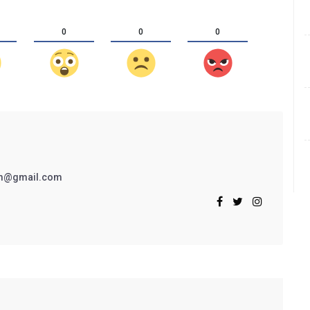
0
0
0
rim@gmail.com