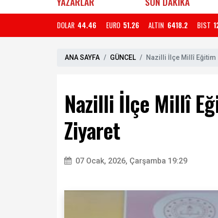
YAZARLAR
SON DAKİKA
DOLAR
44.46
EURO
51.26
ALTIN
6418.2
BIST
1
ANA SAYFA
GÜNCEL
Nazilli İlçe Millî Eğit
Nazilli İlçe Millî 
Ziyaret
07 Ocak, 2026, Çarşamba 19:29