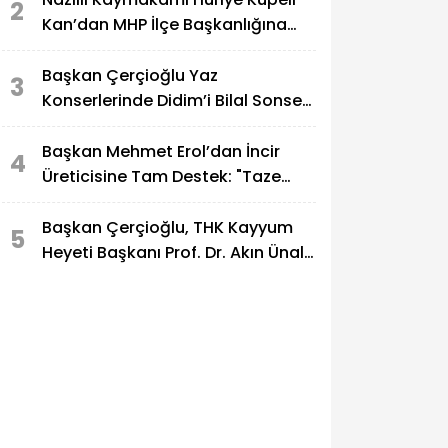
2
Kan’dan MHP İlçe Başkanlığına
Ziyaret
Başkan Çerçioğlu Yaz
3
Konserlerinde Didim’i Bilal Sonses
ile Buluşturuyor
Başkan Mehmet Erol’dan İncir
4
Üreticisine Tam Destek: "Taze
İncir Bizim Kimliğimizdir"
Başkan Çerçioğlu, THK Kayyum
5
Heyeti Başkanı Prof. Dr. Akın Ünal’ı
Ağırladı