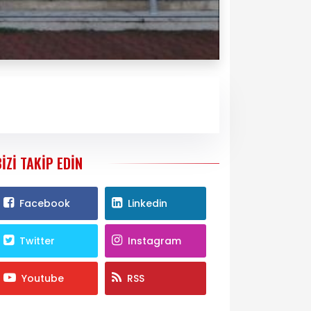
BIZI TAKIP EDIN
Facebook
Linkedin
Twitter
Instagram
Youtube
RSS