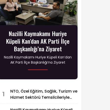
Nazilli Kaymakamı Huriye
Küpeli Kan’dan AK Parti İlçe
Başkanlığı’na Ziyaret
Nazilli Kaymakamı Huriye Küpeli Kan’dan
AK Parti İlçe Başkanlığı’na Ziyaret
NTO, Özel Eğitim, Sağlık, Turizm ve
1
Hizmet Sektörü Temsilcileriyle
Buluştu
Nazilli Kaymakamı Huriye Küpeli