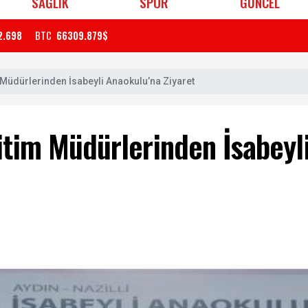
SAĞLIK
SPOR
GÜNCEL
2.698
BTC
66309.879$
im Müdürlerinden İsabeyli Anaokulu’na Ziyaret
Eğitim Müdürlerinden İsabey