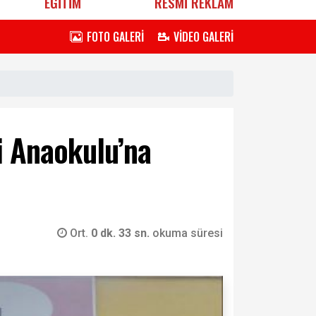
EĞİTİM
RESMİ REKLAM
FOTO GALERİ
VİDEO GALERİ
li Anaokulu’na
Ort.
0 dk. 33 sn.
okuma süresi