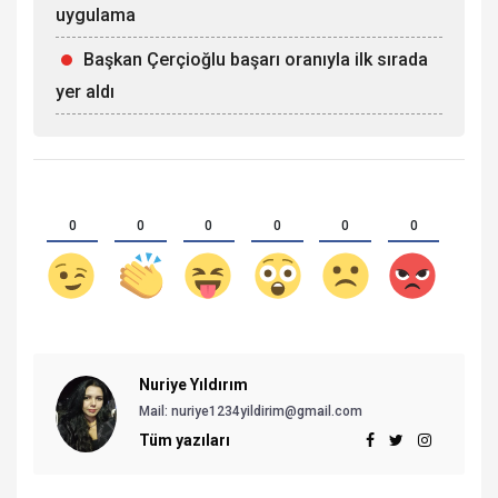
uygulama
Başkan Çerçioğlu başarı oranıyla ilk sırada
yer aldı
0
0
0
0
0
0
Nuriye Yıldırım
Mail:
nuriye1234yildirim@gmail.com
Tüm yazıları