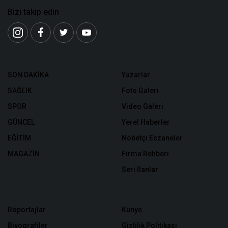
Bizi takip edin
SON DAKİKA
Yazarlar
SAĞLIK
Foto Galeri
SPOR
Video Galeri
GÜNCEL
Yerel Haberler
EĞİTİM
Nöbetçi Eczaneler
MAGAZİN
Firma Rehberi
Seri İlanlar
Röportajlar
Künye
Biyografiler
Gizlilik Politikası