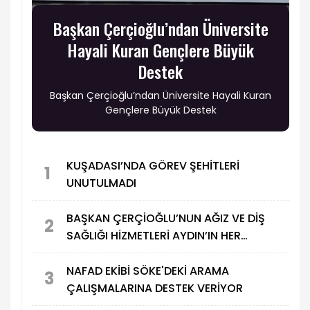
Başkan Çerçioğlu’ndan Üniversite
Hayali Kuran Gençlere Büyük
Destek
Başkan Çerçioğlu’ndan Üniversite Hayali Kuran
Gençlere Büyük Destek
KUŞADASI’NDA GÖREV ŞEHİTLERİ
1
UNUTULMADI
BAŞKAN ÇERÇİOĞLU’NUN AĞIZ VE DİŞ
2
SAĞLIĞI HİZMETLERİ AYDIN’IN HER
NOKTASINA ULAŞIYOR
NAFAD EKİBİ SÖKE'DEKİ ARAMA
3
ÇALIŞMALARINA DESTEK VERİYOR