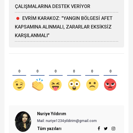
ÇALIŞMALARINA DESTEK VERİYOR
EVRİM KARAKOZ: "YANGIN BÖLGESİ AFET
KAPSAMINA ALINMALI, ZARARLAR EKSİKSİZ
KARŞILANMALI”
0
0
0
0
0
0
Nuriye Yıldırım
Mail:
nuriye1234yildirim@gmail.com
Tüm yazıları